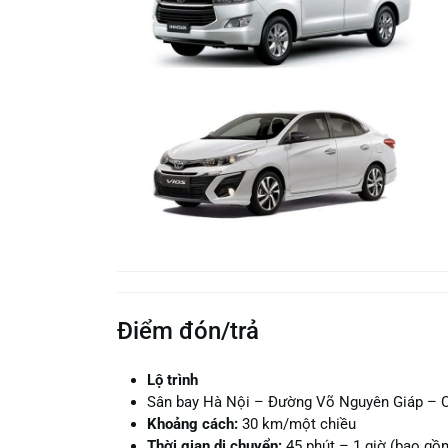
Điểm đón/trả
Lộ trình
Sân bay Hà Nội – Đường Võ Nguyên Giáp – 
Khoảng cách:
30 km/một chiều
Thời gian di chuyển:
45 phút – 1 giờ (bao gồm