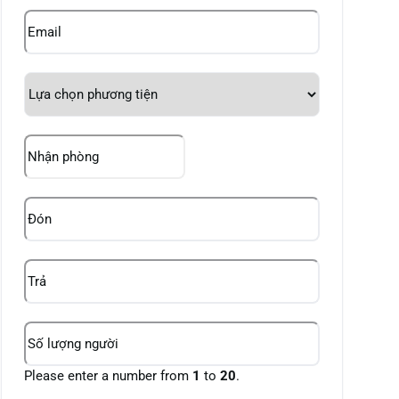
Email
Lựa
chọn
phương
tiện
Nhận
phòng
(Required)
DD
slash
MM
Đón
(Required)
slash
YYYY
Trả
(Required)
Số
lượng
người
(Required)
Please enter a number from
1
to
20
.