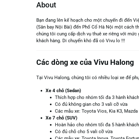
About
Bạn đang lên kế hoạch cho một chuyến đi đến Việ
(Sân bay Nội Bài) đến Phố Cổ Hà Nội một cách thu
chúng tôi cung cấp dịch vụ thuê xe riêng với mức g
khách hàng. Di chuyển khó đã có Vivu lo !!!
Các dòng xe của Vivu Halong
Tại Vivu Halong, chúng tôi có nhiều loại xe để ph
Xe 4 chỗ (Sedan)
Thích hợp cho nhóm tối đa 3 hành khác
Có đủ không gian cho 3 vali cỡ vừa
Các mẫu xe: Toyota Vios, Kia K3, Mazda
Xe 7 chỗ (SUV)
Hoàn hảo cho nhóm tối đa 5 hành khách
Có đủ chỗ cho 5 vali cỡ vừa
Các mẫu xe: Toyota Inova, Toyota Fortu