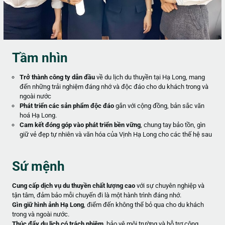
Tầm nhìn
Trở thành công ty dẫn đầu
về du lịch du thuyền tại Hạ Long, mang
đến những trải nghiệm đáng nhớ và độc đáo cho du khách trong và
ngoài nước
Phát triển các sản phẩm độc đáo
gắn với cộng đồng, bản sắc văn
hoá Hạ Long.
Cam kết đóng góp vào phát triển bền vững
, chung tay bảo tồn, gìn
giữ vẻ đẹp tự nhiên và văn hóa của Vịnh Hạ Long cho các thế hệ sau
Sứ mệnh
Cung cấp dịch vụ du thuyền chất lượng cao
với sự chuyên nghiệp và
tận tâm, đảm bảo mỗi chuyến đi là một hành trình đáng nhớ.
Gìn giữ hình ảnh Hạ Long
, điểm đến không thể bỏ qua cho du khách
trong và ngoài nước.
Thúc đẩy du lịch có trách nhiệm
, bảo vệ môi trường và hỗ trợ cộng