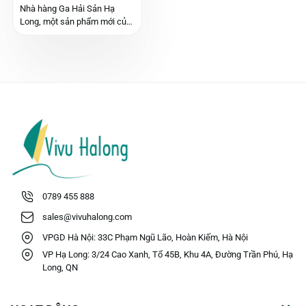
Ga Hải Sản Hạ Long
Nhà hàng Ga Hải Sản Hạ
[Hè 2025]
Long, một sản phẩm mới của
APC Corporation, được vận
hành bởi thương hiệu nổi
tiếng Ambassador, hứa hẹn
mang đến trải nghiệm ẩm
thực độc đáo và sang trọng.
Tọa lạc tại...
0789 455 888
sales@vivuhalong.com
VPGD Hà Nội: 33C Phạm Ngũ Lão, Hoàn Kiếm, Hà Nội
VP Hạ Long: 3/24 Cao Xanh, Tổ 45B, Khu 4A, Đường Trần Phú, Hạ
Long, QN