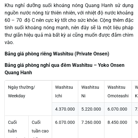
Khu nghỉ dưỡng suối khoáng nóng Quang Hanh sử dụng
nguồn nước nóng từ thiên nhiên, với nhiệt độ nước khoảng
60 – 70 độ C nên cực kỳ tốt cho sức khỏe. Cộng thêm đặc
tính suối khoáng nóng mạnh, nên đây sẽ là một liệu pháp
thư giãn hiệu quả mà bất kỳ ai cũng muốn được đắm chìm
vào.
Bảng giá phòng riêng Washitsu (Private Onsen)
Bảng giá phòng nghỉ qua đêm Washitsu – Yoko Onsen
Quang Hanh
Ngày thường/
Washitsu
Washitsu
Washitsu
W
Weekday
Ichi
Ni
Omoteashi
K
4.370.000
5.220.000
6.070.000
7
Cuối
Cuối
6.070.000
7.260.000
8.450.000
1
tuần
tuần cao