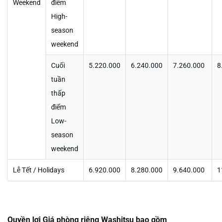
Weekend
điểm
High-
season
weekend
Cuối
5.220.000
6.240.000
7.260.000
8
tuần
thấp
điểm
Low-
season
weekend
Lễ Tết / Holidays
6.920.000
8.280.000
9.640.000
1
Quyền lợi Giá phòng riêng Washitsu bao gồm