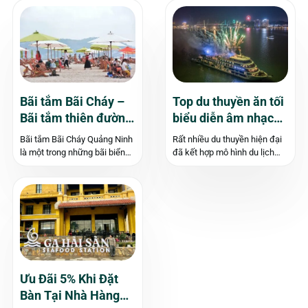
Bãi tắm Bãi Cháy –
Top du thuyền ăn tối
Bãi tắm thiên đường
biểu diễn âm nhạc
bên bờ Vịnh Hạ Long
tại Hạ Long
Bãi tắm Bãi Cháy Quảng Ninh
Rất nhiều du thuyền hiện đại
là một trong những bãi biển
đã kết hợp mô hình du lịch
tuyệt đẹp được bao quanh
biển và âm nhạc, giúp du
bởi núi non xanh mát và nhiều
khách vừa được ngắm cảnh
khu vui chơi thú vị. Nơi đây
vịnh Hạ Long, vừa được nghe
chắc chắn sẽ giúp bạn có
nhạc và thưởng thức ẩm thực
được những...
Á – Âu...
Ưu Đãi 5% Khi Đặt
Bàn Tại Nhà Hàng