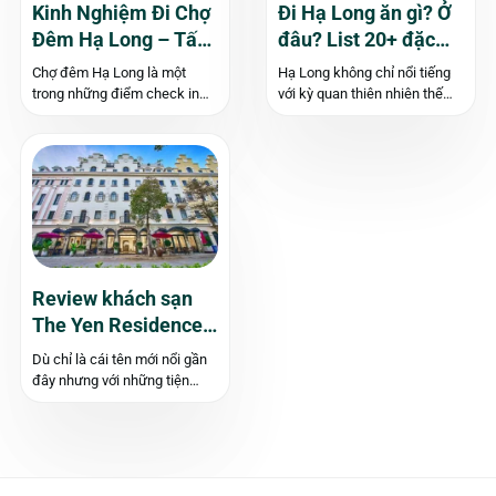
Kinh Nghiệm Đi Chợ
Đi Hạ Long ăn gì? Ở
Đêm Hạ Long – Tất
đâu? List 20+ đặc
Tần Tật Những
sản Hạ Long bạn
Chợ đêm Hạ Long là một
Hạ Long không chỉ nổi tiếng
Thông Tin Cần Biết!
nên thử!
trong những điểm check in
với kỳ quan thiên nhiên thế
đầy thú vị với khu ẩm thực
giới – Vịnh Hạ Long, mà còn
độc đáo cùng những món
là điểm đến hấp dẫn với
quà lưu niệm lạ mắt. Nếu bạn
những món ăn đặc sản đậm
cũng đang muốn tìm hiểu
đà hương vị biển cả và văn
thông tin về chợ...
hóa...
Review khách sạn
The Yen Residence
Hạ Long [CHI TIẾT]
Dù chỉ là cái tên mới nổi gần
đây nhưng với những tiện
nghi cao cấp, vị trí đắc địa
cùng dịch vụ đẳng cấp,
khách sạn The Yen
Residence Hạ Long là điểm
lưu trú, nghỉ dưỡng không...