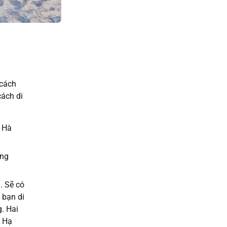
 cách
cách di
– Hà
ảng
. Sẽ có
 bạn di
. Hai
, Hạ