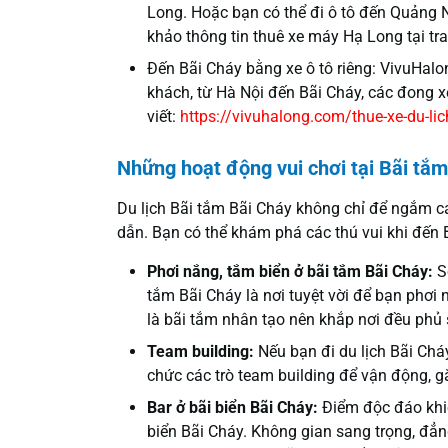
Long. Hoặc bạn có thể đi ô tô đến Quảng N
khảo thông tin thuê xe máy Hạ Long tại tr
Đến Bãi Cháy bằng xe ô tô riêng: VivuHalo
khách, từ Hà Nội đến Bãi Cháy, các đong xe
viết:
https://vivuhalong.com/thue-xe-du-lic
Những hoạt động vui chơi tại Bãi tắ
Du lịch Bãi tắm Bãi Cháy không chỉ để ngắm c
dẫn. Bạn có thể khám phá các thú vui khi đến 
Phơi nắng, tắm biển ở bãi tắm Bãi Cháy:
Sở
tắm Bãi Cháy là nơi tuyệt vời để bạn phơi
là bãi tắm nhân tạo nên khắp nơi đều phủ s
Team building:
Nếu bạn đi du lịch Bãi Chá
chức các trò team building để vận động, g
Bar ở bãi biển Bãi Cháy:
Điểm độc đáo khiế
biển Bãi Cháy. Không gian sang trọng, đẳn