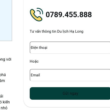
0789.455.888
Tư vấn thông tin Du lịch Hạ Long
Điện
thoại
ong với
Hoặc
Email
 phá
năm
ải
ó kiến
n nhỏ