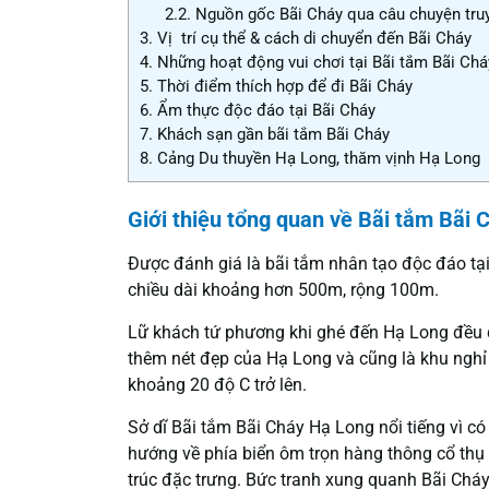
2.2.
Nguồn gốc Bãi Cháy qua câu chuyện truy
3.
Vị trí cụ thể & cách di chuyển đến Bãi Cháy
4.
Những hoạt động vui chơi tại Bãi tắm Bãi Chá
5.
Thời điểm thích hợp để đi Bãi Cháy
6.
Ẩm thực độc đáo tại Bãi Cháy
7.
Khách sạn gần bãi tắm Bãi Cháy
8.
Cảng Du thuyền Hạ Long, thăm vịnh Hạ Long
Giới thiệu tổng quan về Bãi tắm Bãi 
Được đánh giá là bãi tắm nhân tạo độc đáo tạ
chiều dài khoảng hơn 500m, rộng 100m.
Lữ khách tứ phương khi ghé đến Hạ Long đều 
thêm nét đẹp của Hạ Long và cũng là khu nghỉ
khoảng 20 độ C trở lên.
Sở dĩ Bãi tắm Bãi Cháy Hạ Long nổi tiếng vì có
hướng về phía biển ôm trọn hàng thông cổ thụ h
trúc đặc trưng. Bức tranh xung quanh Bãi Chá