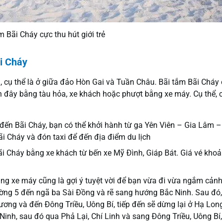
m Bãi Cháy cực thu hút giới trẻ
ãi Cháy
g, cụ thể là ở giữa đảo Hòn Gai và Tuần Châu. Bãi tắm Bãi Cháy
 đây bằng tàu hỏa, xe khách hoặc phượt bằng xe máy. Cụ thể, 
 đến Bãi Cháy, bạn có thể khởi hành từ ga Yên Viên – Gia Lâm 
i Cháy và đón taxi để đến địa điểm du lịch
ãi Cháy bằng xe khách từ bến xe Mỹ Đình, Giáp Bát. Giá vé kho
ng xe máy cũng là gợi ý tuyệt vời để bạn vừa đi vừa ngắm cảnh
ờng 5 đến ngã ba Sài Đồng và rẽ sang hướng Bắc Ninh. Sau đó,
ơng và đến Đông Triều, Uông Bí, tiếp đến sẽ dừng lại ở Hạ Long
c Ninh, sau đó qua Phả Lại, Chí Linh và sang Đông Triều, Uông Bí