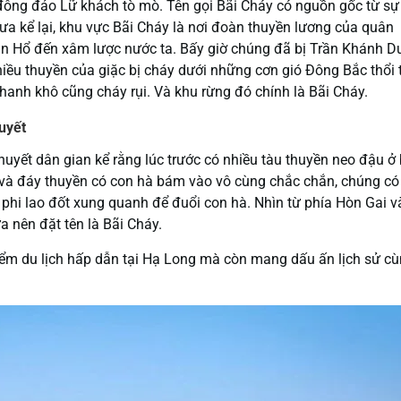
 đông đảo Lữ khách tò mò. Tên gọi Bãi Cháy có nguồn gốc từ sự
xưa kể lại, khu vực Bãi Cháy là nơi đoàn thuyền lương của quân
 Hổ đến xâm lược nước ta. Bấy giờ chúng đã bị Trần Khánh D
hiều thuyền của giặc bị cháy dưới những cơn gió Đông Bắc thổi 
anh khô cũng cháy rụi. Và khu rừng đó chính là Bãi Cháy.
uyết
huyết dân gian kể rằng lúc trước có nhiều tàu thuyền neo đậu ở 
và đáy thuyền có con hà bám vào vô cùng chắc chắn, chúng có
 phi lao đốt xung quanh để đuổi con hà. Nhìn từ phía Hòn Gai v
a nên đặt tên là Bãi Cháy.
điểm du lịch hấp dẫn tại Hạ Long mà còn mang dấu ấn lịch sử c