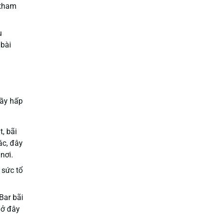
 tham
u
 bài
đầy hấp
, bãi
ác, đây
nơi.
 sức tổ
Bar bãi
 ở đây