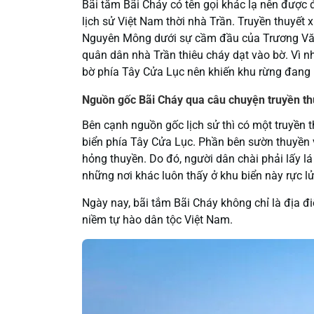
Bãi tắm Bãi Cháy có tên gọi khác lạ nên được
lịch sử Việt Nam thời nhà Trần. Truyền thuyết 
Nguyên Mông dưới sự cầm đầu của Trương Văn
quân dân nhà Trần thiêu cháy dạt vào bờ. Vì n
bờ phía Tây Cửa Lục nên khiến khu rừng đang h
Nguồn gốc Bãi Cháy qua câu chuyện truyền th
Bên cạnh nguồn gốc lịch sử thì có một truyền t
biển phía Tây Cửa Lục. Phần bên sườn thuyền 
hỏng thuyền. Do đó, người dân chài phải lấy lá
những nơi khác luôn thấy ở khu biển này rực lử
Ngày nay, bãi tắm Bãi Cháy không chỉ là địa 
niềm tự hào dân tộc Việt Nam.