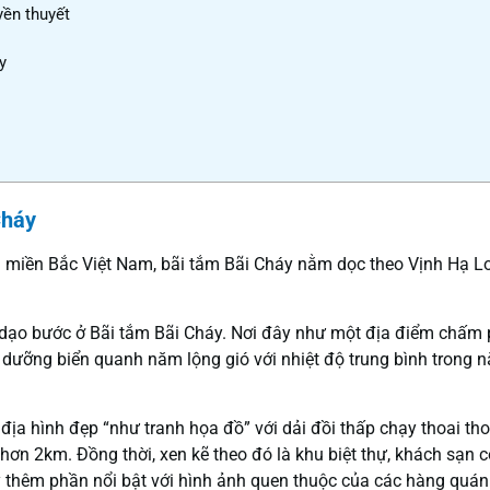
ền thuyết
y
Cháy
i miền Bắc Việt Nam, bãi tắm Bãi Cháy nằm dọc theo Vịnh Hạ L
dạo bước ở Bãi tắm Bãi Cháy. Nơi đây như một địa điểm chấm
 dưỡng biển quanh năm lộng gió với nhiệt độ trung bình trong 
 địa hình đẹp “như tranh họa đồ” với dải đồi thấp chạy thoai tho
ơn 2km. Đồng thời, xen kẽ theo đó là khu biệt thự, khách sạn c
y thêm phần nổi bật với hình ảnh quen thuộc của các hàng quá