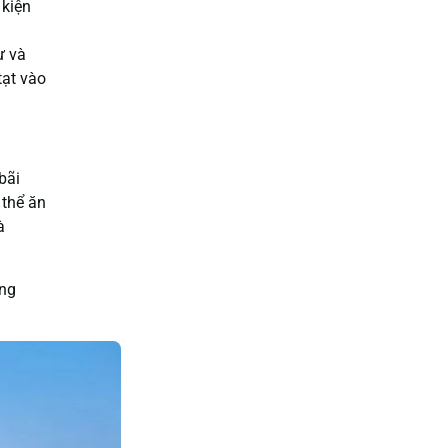
 kiện
ư và
tạt vào
bãi
 thể ăn
à
ùng