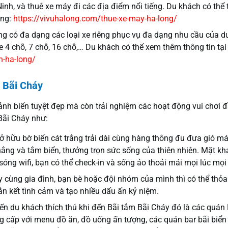
inh, và thuê xe máy đi các địa điểm nổi tiếng. Du khách có thể
ang:
https://vivuhalong.com/thue-xe-may-ha-long/
ng có đa dạng các loại xe riêng phục vụ đa dạng nhu cầu của d
 4 chỗ, 7 chỗ, 16 chỗ,… Du khách có thể xem thêm thông tin tại
h-ha-long/
m Bãi Cháy
ảnh biển tuyệt đẹp mà còn trải nghiệm các hoạt động vui chơi 
Bãi Cháy như:
 hữu bờ biển cát trắng trải dài cùng hàng thông đu đưa gió mát
 nắng và tắm biển, thưởng trọn sức sống của thiên nhiên. Mặt kh
óng wifi, bạn có thể check-in và sống ảo thoải mái mọi lúc mọi 
y cùng gia đình, bạn bè hoặc đội nhóm của mình thì có thể thỏa
ắn kết tình cảm và tạo nhiều dấu ấn kỷ niệm.
n du khách thích thú khi đến Bãi tắm Bãi Cháy đó là các quán 
g cấp với menu đồ ăn, đồ uống ấn tượng, các quán bar bãi biển