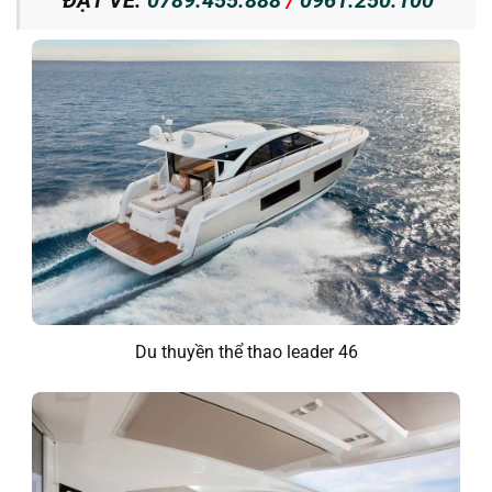
ĐẶT VÉ:
0789.455.888
/
0961.250.100
Du thuyền thể thao leader 46