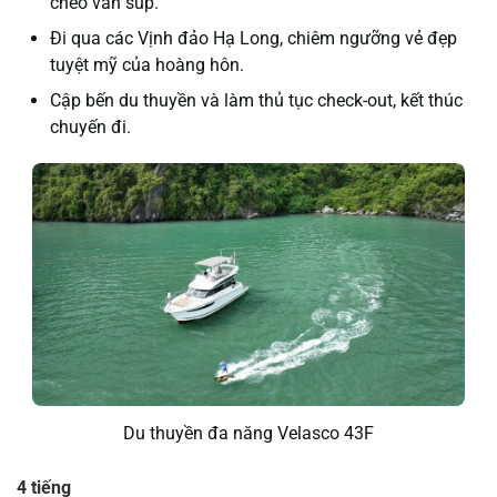
chèo ván sup.
Đi qua các Vịnh đảo Hạ Long, chiêm ngưỡng vẻ đẹp
tuyệt mỹ của hoàng hôn.
Cập bến du thuyền và làm thủ tục check-out, kết thúc
chuyến đi.
Du thuyền đa năng Velasco 43F
4 tiếng