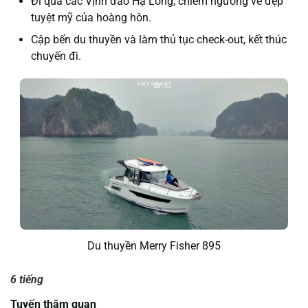
Đi qua các Vịnh đảo Hạ Long, chiêm ngưỡng vẻ đẹp
tuyệt mỹ của hoàng hôn.
Cập bến du thuyền và làm thủ tục check-out, kết thúc
chuyến đi.
Du thuyền Merry Fisher 895
6 tiếng
Tuyến thăm quan