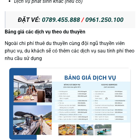
Dịch vụ phát sinh khác (nếu có)
ĐẶT VÉ:
0789.455.888
/
0961.250.100
Bảng giá các dịch vụ theo du thuyền
Ngoài chi phí thuê du thuyền cùng đội ngũ thuyền viên
phục vụ, du khách sẽ có thêm các dịch vụ sau tính phí theo
nhu cầu sử dụng