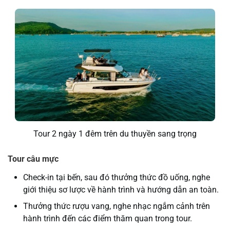
Tour 2 ngày 1 đêm trên du thuyền sang trọng
Tour câu mực
Check-in tại bến, sau đó thưởng thức đồ uống, nghe
giới thiệu sơ lược về hành trình và hướng dẫn an toàn.
Thưởng thức rượu vang, nghe nhạc ngắm cảnh trên
hành trình đến các điểm thăm quan trong tour.