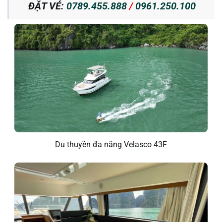
ĐẶT VÉ:
0789.455.888
/
0961.250.100
Du thuyền đa năng Velasco 43F