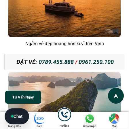
Ngắm vẻ đẹp hoàng hôn kì vĩ trên Vịnh
ĐẶT VÉ:
0789.455.888
/
0961.250.100
Tư Vấn Ngay
Chat
Hotline
Trang Chủ
Zalo
WhatsApp
Map