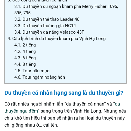
3.
Các dòng du thuyền cá nhân
3.1.
Du thuyền du ngoạn khám phá Merry Fisher 1095,
895, 795
3.2.
Du thuyền thể thao Leader 46
3.3.
Du thuyền thương gia NC14
3.4.
Du thuyền đa năng Velasco 43F
4.
Các lịch trình du thuyền khám phá Vịnh Hạ Long
4.1.
2 tiếng
4.2.
4 tiếng
4.3.
6 tiếng
4.4.
8 tiếng
4.5.
Tour câu mực
4.6.
Tour ngắm hoàng hôn
Du thuyền cá nhân hạng sang là du thuyền gì?
Có rất nhiều người nhầm lẫn “du thuyền cá nhân” và “
du
thuyền ngủ đêm
” sang trọng trên Vịnh Hạ Long. Nhưng nếu
chịu khó tìm hiểu thì bạn sẽ nhận ra hai loại du thuyền này
chỉ giống nhau ở… cái tên.