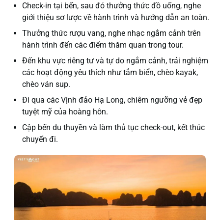
Check-in tại bến, sau đó thưởng thức đồ uống, nghe
giới thiệu sơ lược về hành trình và hướng dẫn an toàn.
Thưởng thức rượu vang, nghe nhạc ngắm cảnh trên
hành trình đến các điểm thăm quan trong tour.
Đến khu vực riêng tư và tự do ngắm cảnh, trải nghiệm
các hoạt động yêu thích như tắm biển, chèo kayak,
chèo ván sup.
Đi qua các Vịnh đảo Hạ Long, chiêm ngưỡng vẻ đẹp
tuyệt mỹ của hoàng hôn.
Cập bến du thuyền và làm thủ tục check-out, kết thúc
chuyến đi.