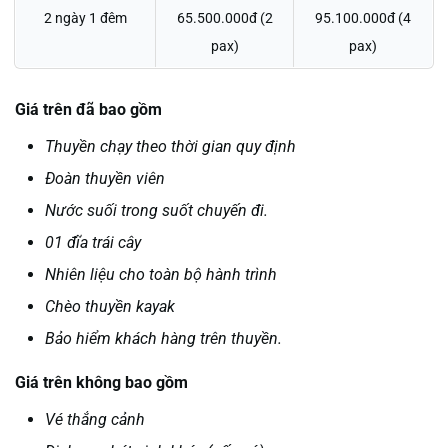
2 ngày 1 đêm
65.500.000đ (2
95.100.000đ (4
pax)
pax)
Giá trên đã bao gồm
Thuyền chạy theo thời gian quy định
Đoàn thuyền viên
Nước suối trong suốt chuyến đi.
01 đĩa trái cây
Nhiên liệu cho toàn bộ hành trình
Chèo thuyền kayak
Bảo hiểm khách hàng trên thuyền.
Giá trên không bao gồm
Vé thắng cảnh