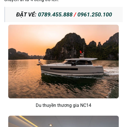
ĐẶT VÉ:
0789.455.888
/
0961.250.100
Du thuyền thương gia NC14