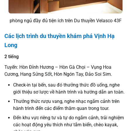
phòng ngủ đầy đủ tiện ích trên Du thuyền Velasco 43F
Các lịch trình du thuyền khám phá Vịnh Hạ
Long
2 tiếng
Tuyến: Hòn Đỉnh Hương – Hòn Gà Chọi – Vụng Hoa
Cương, Hang Sửng Sốt, Hòn Ngón Tay, Đảo Soi Sim.
Check-in tại bến, sau đó thưởng thức đồ uống, nghe
giới thiệu sơ lược về hành trình và hướng dẫn an toàn.
Thưởng thức rượu vang, nghe nhạc ngắm cảnh trên
hành trình đến các điểm thăm quan trong tour.
Đến khu vực riêng tư và tự do ngắm cảnh, trải nghiệm
các hoạt động yêu thích như tắm biển, chèo kayak,