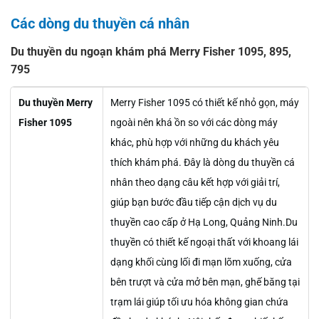
Các dòng du thuyền cá nhân
Du thuyền du ngoạn khám phá Merry Fisher 1095, 895,
795
Du thuyền Merry
Merry Fisher 1095 có thiết kế nhỏ gọn, máy
Fisher 1095
ngoài nên khá ồn so với các dòng máy
khác, phù hợp với những du khách yêu
thích khám phá. Đây là dòng du thuyền cá
nhân theo dạng câu kết hợp với giải trí,
giúp bạn bước đầu tiếp cận dịch vụ du
thuyền cao cấp ở Hạ Long, Quảng Ninh.Du
thuyền có thiết kế ngoại thất với khoang lái
dạng khối cùng lối đi mạn lõm xuống, cửa
bên trượt và cửa mở bên mạn, ghế băng tại
trạm lái giúp tối ưu hóa không gian chứa