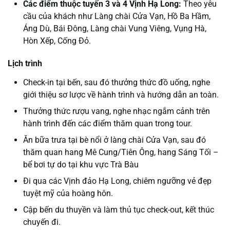
Các điểm thuộc tuyến 3 và 4 Vịnh Hạ Long:
Theo yêu
cầu của khách như Làng chài Cửa Vạn, Hồ Ba Hầm,
Áng Dù, Bái Đông, Làng chài Vung Viêng, Vụng Hà,
Hòn Xếp, Cống Đỏ.
Lịch trình
Check-in tại bến, sau đó thưởng thức đồ uống, nghe
giới thiệu sơ lược về hành trình và hướng dẫn an toàn.
Thưởng thức rượu vang, nghe nhạc ngắm cảnh trên
hành trình đến các điểm thăm quan trong tour.
Ăn bữa trưa tại bè nổi ở làng chài Cửa Vạn, sau đó
thăm quan hang Mê Cung/Tiên Ông, hang Sáng Tối –
bể bơi tự do tại khu vực Trà Bàu
Đi qua các Vịnh đảo Hạ Long, chiêm ngưỡng vẻ đẹp
tuyệt mỹ của hoàng hôn.
Cập bến du thuyền và làm thủ tục check-out, kết thúc
chuyến đi.