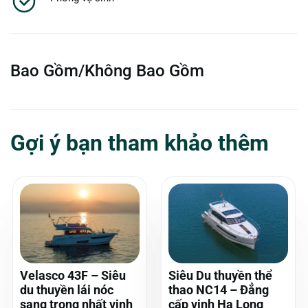
Bao Gồm/Không Bao Gồm
Gợi ý bạn tham khảo thêm
Velasco 43F – Siêu
Siêu Du thuyền thể
du thuyền lái nóc
thao NC14 – Đẳng
sang trọng nhất vịnh
cấp vịnh Hạ Long