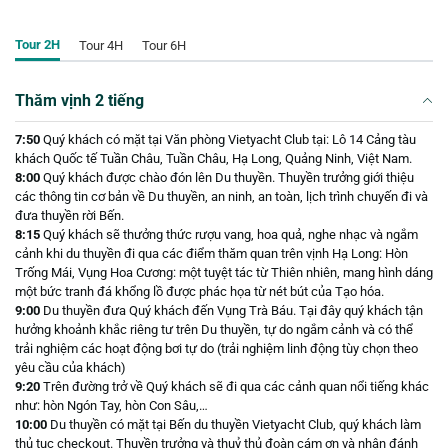
Tour 2H
Tour 4H
Tour 6H
Thăm vịnh 2 tiếng
7:50
Quý khách có mặt tại Văn phòng Vietyacht Club tại: Lô 14 Cảng tàu
khách Quốc tế Tuần Châu, Tuần Châu, Hạ Long, Quảng Ninh, Việt Nam.
8:00
Quý khách được chào đón lên Du thuyền. Thuyền trưởng giới thiệu
các thông tin cơ bản về Du thuyền, an ninh, an toàn, lịch trình chuyến đi và
đưa thuyền rời Bến.
8:15
Quý khách sẽ thưởng thức rượu vang, hoa quả, nghe nhạc và ngắm
cảnh khi du thuyền đi qua các điểm thăm quan trên vịnh Hạ Long: Hòn
Trống Mái, Vụng Hoa Cương: một tuyệt tác từ Thiên nhiên, mang hình dáng
một bức tranh đá khổng lồ được phác họa từ nét bút của Tạo hóa.
9:00
Du thuyền đưa Quý khách đến Vụng Trà Báu. Tại đây quý khách tận
hưởng khoảnh khắc riêng tư trên Du thuyền, tự do ngắm cảnh và có thể
trải nghiệm các hoạt động bơi tự do (trải nghiệm linh động tùy chọn theo
yêu cầu của khách)
9:20
Trên đường trở về Quý khách sẽ đi qua các cảnh quan nổi tiếng khác
như: hòn Ngón Tay, hòn Con Sâu,…
10:00
Du thuyền có mặt tại Bến du thuyền Vietyacht Club, quý khách làm
thủ tục checkout. Thuyền trưởng và thuỷ thủ đoàn cám ơn và nhận đánh