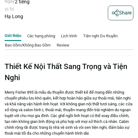
Ngày
2 tiếng
Vị Trí
Share
Hạ Long
Giới thiệu
Các hạng phòng
Lịch trình
Tiện nghi Du thuyền
Bao Gồm/Không Bao Gồm
Review
Thiết Kế Nội Thất Sang Trọng và Tiện
Nghi
Merry Fisher 895 là mẫu du thuyền được thiết kế để mang đến những
chuyến phiêu lưu khó quên, kết hợp hoàn hảo giữa sự thoải mái, tiện nghi
và khả năng vận hành linh hoạt. Với không gian nội thất tươi sáng, các cửa
sổ rộng và salon hình L thoải mái, thuyền mang đến trải nghiệm du ngoạn
tuyệt vời cho mọi gia đình. Các ghế ngồi linh hoạt có thể xoay điều chỉnh,
tạo nên không gian linh động và phù hợp với mọi sở thích cá nhân. Cabin
chính rộng rãi được trang bị nhà vệ sinh và vòi sen tiện nghi, đảm bảo sự
thoải mái tối đa cho những chuyến hành trình dài.