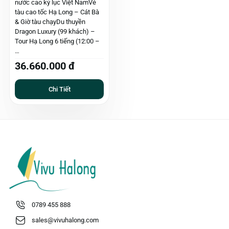
nước cao kỷ lục Việt NamVé
tàu cao tốc Hạ Long – Cát Bà
& Giờ tàu chạyDu thuyền
Dragon Luxury (99 khách) –
Tour Hạ Long 6 tiếng (12:00 –
…
36.660.000 đ
Chi Tiết
0789 455 888
sales@vivuhalong.com