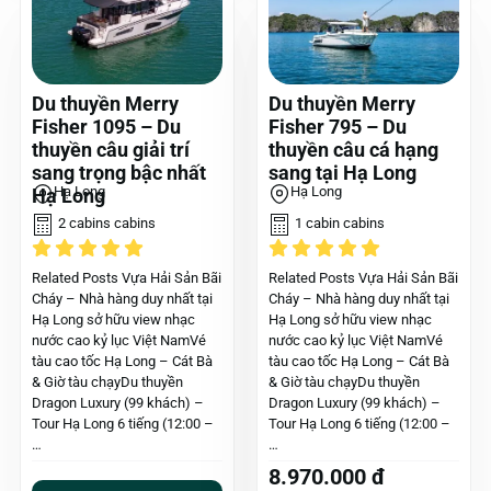
Du thuyền Merry
Du thuyền Merry
Fisher 1095 – Du
Fisher 795 – Du
thuyền câu giải trí
thuyền câu cá hạng
sang trọng bậc nhất
sang tại Hạ Long
Hạ Long
Hạ Long
Hạ Long
2 cabins cabins
1 cabin cabins
Related Posts Vựa Hải Sản Bãi
Related Posts Vựa Hải Sản Bãi
Cháy – Nhà hàng duy nhất tại
Cháy – Nhà hàng duy nhất tại
Hạ Long sở hữu view nhạc
Hạ Long sở hữu view nhạc
nước cao kỷ lục Việt NamVé
nước cao kỷ lục Việt NamVé
tàu cao tốc Hạ Long – Cát Bà
tàu cao tốc Hạ Long – Cát Bà
& Giờ tàu chạyDu thuyền
& Giờ tàu chạyDu thuyền
Dragon Luxury (99 khách) –
Dragon Luxury (99 khách) –
Tour Hạ Long 6 tiếng (12:00 –
Tour Hạ Long 6 tiếng (12:00 –
…
…
8.970.000 đ