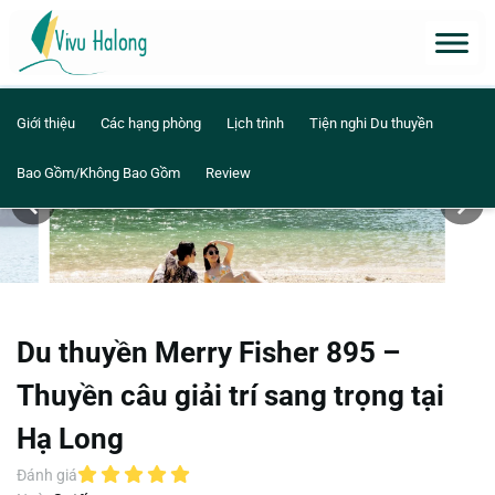
Giới thiệu
Các hạng phòng
Lịch trình
Tiện nghi Du thuyền
Bao Gồm/Không Bao Gồm
Review
Du thuyền Merry Fisher 895 –
Thuyền câu giải trí sang trọng tại
Hạ Long
Đánh giá