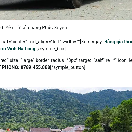
 đi Yên Tử của hãng Phúc Xuyên
loat=”center” text_align=”left” width=””]Xem ngay:
Bảng giá thu
an Vịnh Hạ Long
[/symple_box]
d” size=”large” border_radius=”3px” target=”self” rel=”” icon_le
 PHÒNG: 0789.455.888
[/symple_button]