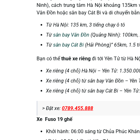
Ninh), cách trung tâm Hà Nội khoảng 135km vớ
Vân Đồn hoặc sân bay Cát Bi và di chuyển bằng 
Từ Hà Nội: 135 km, 3 tiếng chạy ô tô
Từ
sân bay Vân Đồn
(Quảng Ninh): 100km, 2
Từ
sân bay Cát Bi
(Hải Phòng)” 65km, 1.5 t
Bạn có thể
thuê xe riêng
đi tới Yên Tử từ Hà N
Xe riêng (4 chỗ) Hà Nội – Yên Tử: 1.350.0
Xe riêng (4 chỗ) từ sân bay Vân Đồn – Yên
Xe riêng (4 chỗ) từ sân bay Cát Bi – Yên T
> Đặt xe:
0789.455.888
Xe Fuso 19 ghế
Khởi hành: 06:00 sáng từ Chủa Phúc Khán