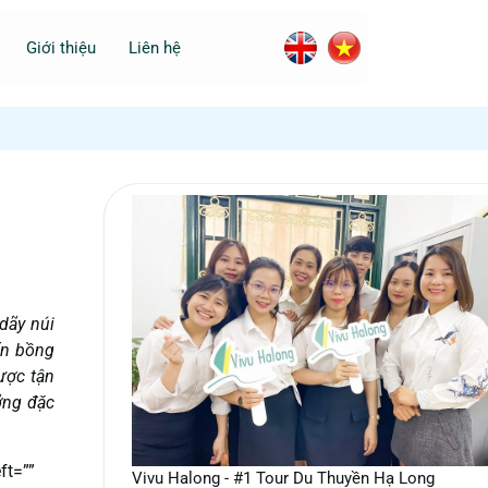
Giới thiệu
Liên hệ
dãy núi
ốn bồng
được tận
ỡng đặc
ft=””
Vivu Halong - #1 Tour Du Thuyền Hạ Long