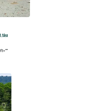
ê tàu
ft=””