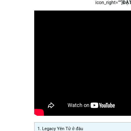
icon_right=””]
ĐẶT
1.
Legacy Yên Tử ở đâu