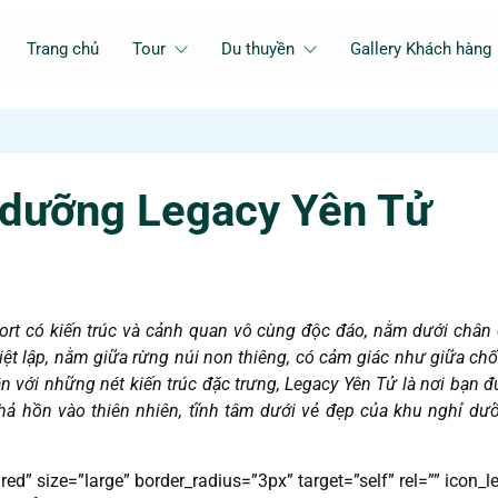
Trang chủ
Tour
Du thuyền
Gallery Khách hàng
 dưỡng Legacy Yên Tử
sort có kiến trúc và cảnh quan vô cùng độc đáo, nằm dưới chân 
ệt lập, nằm giữa rừng núi non thiêng, có cảm giác như giữa ch
Trần với những nét kiến trúc đặc trưng, Legacy Yên Tử là nơi bạn 
thả hồn vào thiên nhiên, tĩnh tâm dưới vẻ đẹp của khu nghỉ dư
d” size=”large” border_radius=”3px” target=”self” rel=”” icon_le