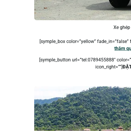
Xe ghép
[symple_box color=”yellow” fade_in=”false” f
thăm qu
[symple_button url=”tel:0789455888″ color=”re
icon_right=””]
ĐẶT