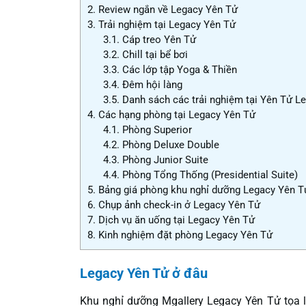
2.
Review ngắn về Legacy Yên Tử
3.
Trải nghiệm tại Legacy Yên Tử
3.1.
Cáp treo Yên Tử
3.2.
Chill tại bể bơi
3.3.
Các lớp tập Yoga & Thiền
3.4.
Đêm hội làng
3.5.
Danh sách các trải nghiệm tại Yên Tử L
4.
Các hạng phòng tại Legacy Yên Tử
4.1.
Phòng Superior
4.2.
Phòng Deluxe Double
4.3.
Phòng Junior Suite
4.4.
Phòng Tổng Thống (Presidential Suite)
5.
Bảng giá phòng khu nghỉ dưỡng Legacy Yên T
6.
Chụp ảnh check-in ở Legacy Yên Tử
7.
Dịch vụ ăn uống tại Legacy Yên Tử
8.
Kinh nghiệm đặt phòng Legacy Yên Tử
Legacy Yên Tử ở đâu
Khu nghỉ dưỡng Mgallery Legacy Yên Tử tọa 