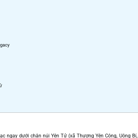
egacy
ử
lạc ngay dưới chân núi Yên Tử (xã Thượng Yên Công, Uông Bí