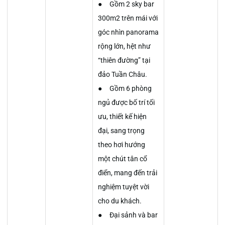
● Gồm 2 sky bar
300m2 trên mái với
góc nhìn panorama
rộng lớn, hệt như
“thiên đường” tại
đảo Tuần Châu.
● Gồm 6 phòng
ngủ được bố trí tối
ưu, thiết kế hiện
đại, sang trọng
theo hơi hướng
một chút tân cổ
điển, mang đến trải
nghiệm tuyệt vời
cho du khách.
● Đại sảnh và bar