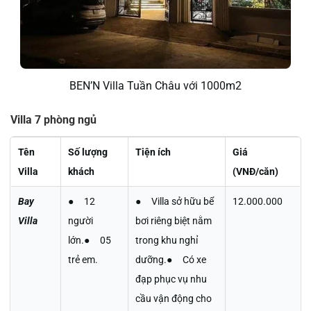
BEN’N Villa Tuần Châu với 1000m2
Villa 7 phòng ngủ
Tên
Số lượng
Tiện ích
Giá
Villa
khách
(VNĐ/căn)
Bay
● 12
● Villa sở hữu bể
12.000.000
Villa
người
bơi riêng biệt nằm
lớn.● 05
trong khu nghỉ
trẻ em.
dưỡng.● Có xe
đạp phục vụ nhu
cầu vận động cho