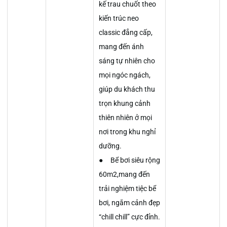
kế trau chuốt theo
kiến trúc neo
classic đẳng cấp,
mang đến ánh
sáng tự nhiên cho
mọi ngóc ngách,
giúp du khách thu
trọn khung cảnh
thiên nhiên ở mọi
nơi trong khu nghỉ
dưỡng.
● Bể bơi siêu rộng
60m2,mang đến
trải nghiệm tiệc bể
bơi, ngắm cảnh đẹp
“chill chill” cực đỉnh.