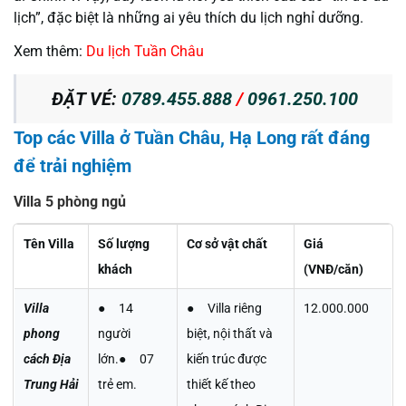
lịch”, đặc biệt là những ai yêu thích du lịch nghỉ dưỡng.
Xem thêm:
Du lịch Tuần Châu
ĐẶT VÉ:
0789.455.888
/
0961.250.100
Top các Villa ở Tuần Châu, Hạ Long rất đáng
để trải nghiệm
Villa 5 phòng ngủ
Tên Villa
Số lượng
Cơ sở vật chất
Giá
khách
(VNĐ/căn)
Villa
● 14
● Villa riêng
12.000.000
phong
người
biệt, nội thất và
cách Địa
lớn.● 07
kiến trúc được
Trung Hải
trẻ em.
thiết kế theo