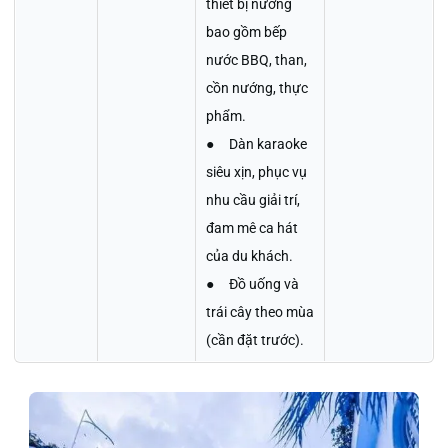
thiết bị nướng
bao gồm bếp
nước BBQ, than,
cồn nướng, thực
phẩm.
● Dàn karaoke
siêu xịn, phục vụ
nhu cầu giải trí,
đam mê ca hát
của du khách.
● Đồ uống và
trái cây theo mùa
(cần đặt trước).