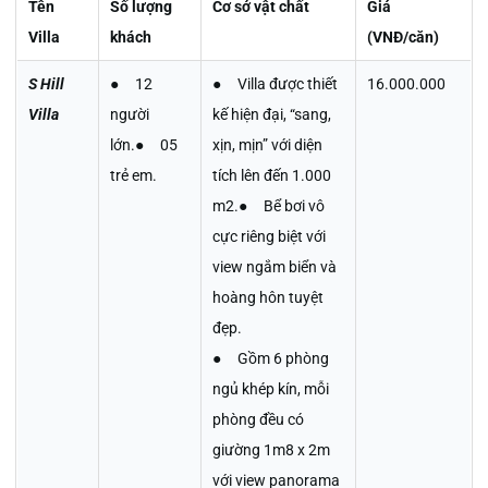
Tên
Số lượng
Cơ sở vật chất
Giá
Villa
khách
(VNĐ/căn)
S Hill
● 12
● Villa được thiết
16.000.000
Villa
người
kế hiện đại, “sang,
lớn.● 05
xịn, mịn” với diện
trẻ em.
tích lên đến 1.000
m2.● Bể bơi vô
cực riêng biệt với
view ngắm biển và
hoàng hôn tuyệt
đẹp.
● Gồm 6 phòng
ngủ khép kín, mỗi
phòng đều có
giường 1m8 x 2m
với view panorama