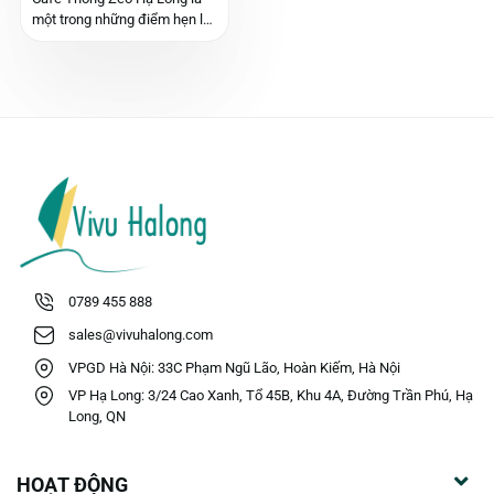
một trong những điểm hẹn lý
tưởng cho người dân bản địa
và du khách trong và ngoài
nước. Nơi đây được xây dựng
theo lối kiến trúc thân thiện
với thiên nhiên...
0789 455 888
sales@vivuhalong.com
VPGD Hà Nội: 33C Phạm Ngũ Lão, Hoàn Kiếm, Hà Nội
VP Hạ Long: 3/24 Cao Xanh, Tổ 45B, Khu 4A, Đường Trần Phú, Hạ
Long, QN
HOẠT ĐỘNG