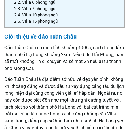
2.2.
Villa 6 phòng ngủ
2.3.
Villa 7 phòng ngủ
2.4.
Villa 10 phòng ngủ
2.5.
Villa 15 phòng ngủ
Giới thiệu về đảo Tuần Châu
Đảo Tuần Châu có diện tích khoảng 400ha, cách trung tâm
thành phố Hạ Long khoảng 2km. Nếu đi từ Hải Phòng, bạn
sẽ mất khoảng 1h di chuyển và sẽ mất 2h nếu đi từ thành
phố Móng Cái.
Đảo Tuần Châu là địa điểm sở hữu vẻ đẹp yên bình, không
khí thoáng đãng và được đầu tư xây dựng cảng tàu du lịch
rộng, hiện đại cùng công viên giải trí hấp dẫn. Ngoài ra, nơi
này còn được biết đến như một khu nghỉ dưỡng tuyệt vời,
tách biệt so với thành phố Hạ Long với bãi cát trắng mịn
trải dài cùng làn nước trong xanh cùng những căn Villa
sang trọng, đẳng cấp sở hữu tầm nhìn ra Vịnh Hạ Long yên
ả. Chính vì vậy, đây luôn là nơi yêu thích của các “tín đồ du