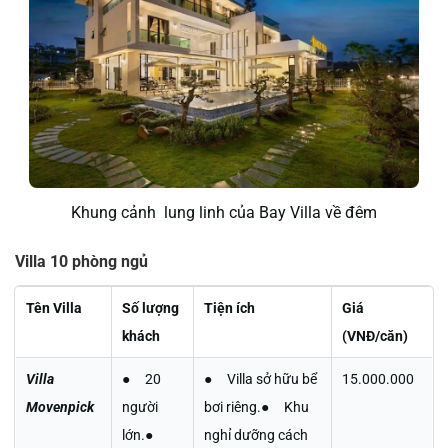
Khung cảnh lung linh của Bay Villa về đêm
Villa 10 phòng ngủ
Tên Villa
Số lượng
Tiện ích
Giá
khách
(VNĐ/căn)
Villa
● 20
● Villa sở hữu bể
15.000.000
Movenpick
người
bơi riêng.● Khu
lớn.●
nghỉ dưỡng cách