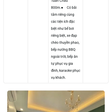
Tuần Châu
800m.● Có bãi
tắm riêng cùng
các tiện ích đặc
biệt như bể bơi
riêng biệt, xe đạp
chèo thuyền phao,
bếp nướng BBQ
ngoài trời, bếp ăn
tự phục vụ gia
đình, karaoke phục
vụ khách.