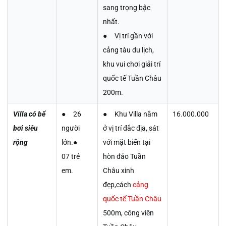
sang trọng bậc
nhất.
● Vị trí gần với
cảng tàu du lịch,
khu vui chơi giải trí
quốc tế Tuần Châu
200m.
Villa có bể
● 26
● Khu Villa nằm
16.000.000
bơi siêu
người
ở vị trí đắc địa, sát
rộng
lớn.●
với mặt biển tại
07 trẻ
hòn đảo Tuần
em.
Châu xinh
đẹp,cách
cảng
quốc tế Tuần Châu
500m, công viên