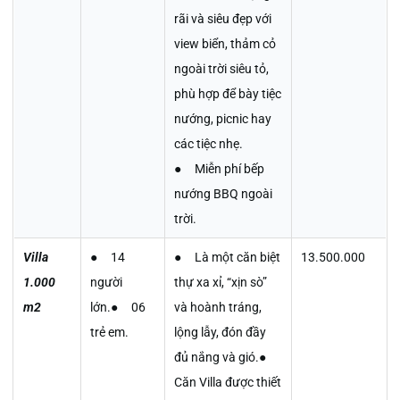
rãi và siêu đẹp với
view biển, thảm cỏ
ngoài trời siêu tỏ,
phù hợp để bày tiệc
nướng, picnic hay
các tiệc nhẹ.
● Miễn phí bếp
nướng BBQ ngoài
trời.
Villa
● 14
● Là một căn biệt
13.500.000
1.000
người
thự xa xỉ, “xịn sò”
m2
lớn.● 06
và hoành tráng,
trẻ em.
lộng lẫy, đón đầy
đủ nắng và gió.●
Căn Villa được thiết