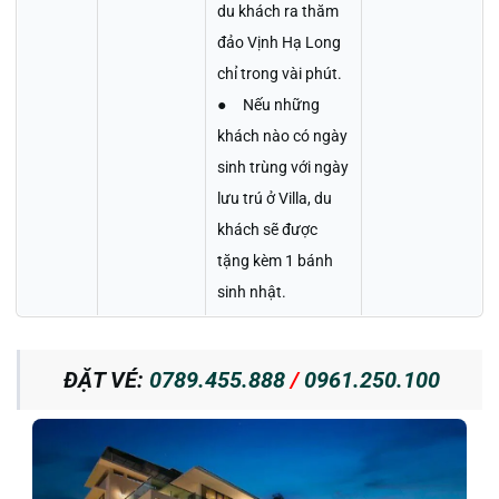
du khách ra thăm
đảo Vịnh Hạ Long
chỉ trong vài phút.
● Nếu những
khách nào có ngày
sinh trùng với ngày
lưu trú ở Villa, du
khách sẽ được
tặng kèm 1 bánh
sinh nhật.
ĐẶT VÉ:
0789.455.888
/
0961.250.100