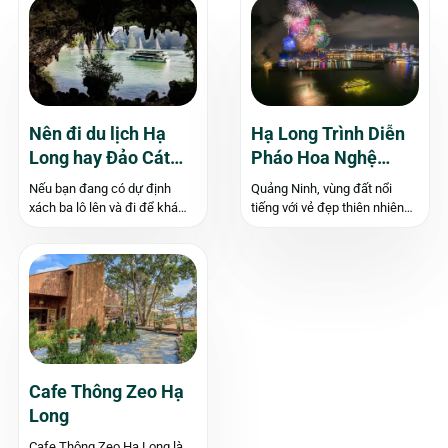
Nên đi du lịch Hạ
Hạ Long Trình Diễn
Long hay Đảo Cát
Pháo Hoa Nghệ
Bà?
Thuật Hàng Tuần
Nếu bạn đang có dự định
Quảng Ninh, vùng đất nổi
xách ba lô lên và đi để khám
tiếng với vẻ đẹp thiên nhiên
phá những địa danh có núi
kỳ vĩ và di sản văn hóa phong
non hùng vĩ, biển cả mênh
phú, giờ đây sẽ càng thêm
mông thì Vịnh Hạ Long và
phần hấp dẫn với sự kiện
đảo Cát Bà là những gợi ý...
trình diễn pháo hoa nghệ
thuật thường xuyên....
Cafe Thông Zeo Hạ
Long
Cafe Thông Zeo Hạ Long là