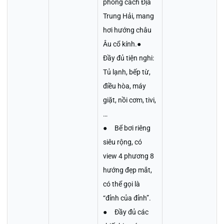
phong cách Địa
Trung Hải, mang
hơi hướng châu
Âu cổ kính.●
Đầy đủ tiện nghi:
Tủ lạnh, bếp từ,
điều hòa, máy
giặt, nồi cơm, tivi,
…
● Bể bơi riêng
siêu rộng, có
view 4 phương 8
hướng đẹp mắt,
có thể gọi là
“đỉnh của đỉnh”.
● Đầy đủ các