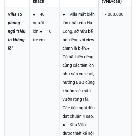
khách
(VNĐ/căn)
Villa 15
● 40
● Villa mặt biển
17.000.000
phòng
người
lớn nhất của Hạ
ngủ “siêu
lớn.● 10
Long, sở hữu bể
to khổng
trẻ em.
bơi riêng với view
lồ”
chính là biển.●
Có bãi biển riêng
cùng các tiện ích
như sân vui chơi,
nướng BBQ cùng
khuôn viên sân
vườn rộng rãi.
Các tiện nghi đều
đạt chuẩn 4 sao.
● Khu Villa
được thiết kế nội