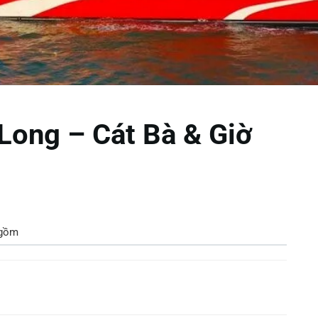
 Long – Cát Bà & Giờ
 gồm