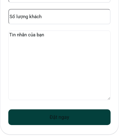
Số
lượng
khách
Your
message