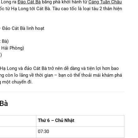
ạ Long ra
Đảo Cát Bà
bằng phà khởi hành từ
Cảng Tuần Châu
c từ Hạ Long tới Cát Bà. Tàu cao tốc là loại tàu 2 thân hiện
– Đảo Cát Bà linh hoạt
 Bà)
, Hải Phòng)
)
h Hạ Long và đảo Cát Bà trở nên dễ dàng và tiện lợi hơn bao
ng còn lo lắng về thời gian – bạn có thể thoải mái khám phá
g một chuyến đi.
 Bà
Thứ 6 – Chủ Nhật
07:30