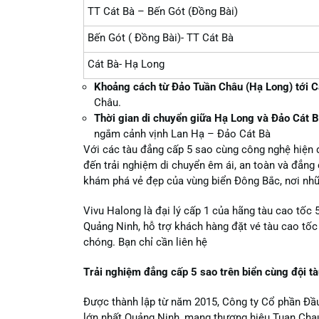
TT Cát Bà – Bến Gót (Đồng Bài)
Bến Gót ( Đồng Bài)- TT Cát Bà
Cát Bà- Hạ Long
Khoảng cách từ Đảo Tuần Châu (Hạ Long) tới C
Châu.
Thời gian di chuyển giữa Hạ Long và Đảo Cát 
ngắm cảnh vịnh Lan Hạ – Đảo Cát Bà
Với các tàu đẳng cấp 5 sao cùng công nghệ hiệ
đến trải nghiệm di chuyển êm ái, an toàn và đẳng
khám phá vẻ đẹp của vùng biển Đông Bắc, nơi nhữn
Vivu Halong
là đại lý cấp 1 của hãng tàu cao tốc
Quảng Ninh, hỗ trợ khách hàng đặt vé tàu cao tốc
chóng. Bạn chỉ cần liên hệ
Trải nghiệm đẳng cấp 5 sao trên biển cùng đội 
Được thành lập từ năm 2015, Công ty Cổ phần Đầ
lớn nhất Quảng Ninh, mang thương hiệu Tuan Chau