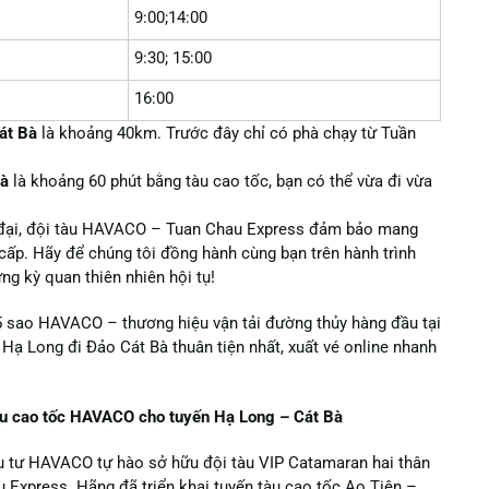
9:00;14:00
9:30; 15:00
16:00
át Bà
là khoảng 40km. Trước đây chỉ có phà chạy từ Tuần
Bà
là khoảng 60 phút bằng tàu cao tốc, bạn có thể vừa đi vừa
n đại, đội tàu HAVACO – Tuan Chau Express đảm bảo mang
 cấp. Hãy để chúng tôi đồng hành cùng bạn trên hành trình
g kỳ quan thiên nhiên hội tụ!
 5 sao HAVACO – thương hiệu vận tải đường thủy hàng đầu tại
 Hạ Long đi Đảo Cát Bà thuân tiện nhất, xuất vé online nhanh
tàu cao tốc HAVACO cho tuyến Hạ Long – Cát Bà
u tư HAVACO tự hào sở hữu đội tàu VIP Catamaran hai thân
 Express. Hãng đã triển khai tuyến
tàu cao tốc Ao Tiên –