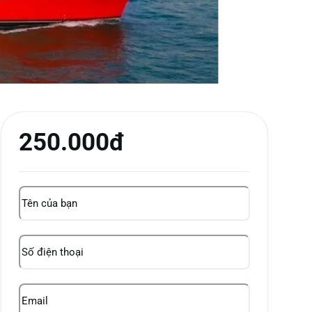
250.000đ
Tên
của
bạn
(Required)
Phone
/
WhatsApp
Email