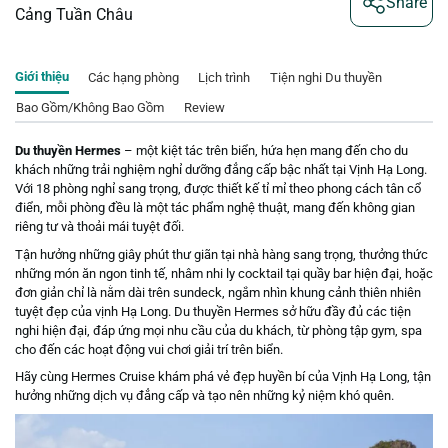
Share
Cảng Tuần Châu
Giới thiệu
Các hạng phòng
Lịch trình
Tiện nghi Du thuyền
Bao Gồm/Không Bao Gồm
Review
Du thuyền Hermes
– một kiệt tác trên biển, hứa hẹn mang đến cho du
khách những trải nghiệm nghỉ dưỡng đẳng cấp bậc nhất tại Vịnh Hạ Long.
Với 18 phòng nghỉ sang trọng, được thiết kế tỉ mỉ theo phong cách tân cổ
điển, mỗi phòng đều là một tác phẩm nghệ thuật, mang đến không gian
riêng tư và thoải mái tuyệt đối.
Tận hưởng những giây phút thư giãn tại nhà hàng sang trọng, thưởng thức
những món ăn ngon tinh tế, nhâm nhi ly cocktail tại quầy bar hiện đại, hoặc
đơn giản chỉ là nằm dài trên sundeck, ngắm nhìn khung cảnh thiên nhiên
tuyệt đẹp của vịnh Hạ Long. Du thuyền Hermes sở hữu đầy đủ các tiện
nghi hiện đại, đáp ứng mọi nhu cầu của du khách, từ phòng tập gym, spa
cho đến các hoạt động vui chơi giải trí trên biển.
Hãy cùng Hermes Cruise khám phá vẻ đẹp huyền bí của Vịnh Hạ Long, tận
hưởng những dịch vụ đẳng cấp và tạo nên những kỷ niệm khó quên.