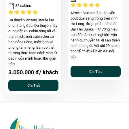
32 cabins
Aime’e Cruises là du thuyền
boutique sang trọng trên vịnh
Du thuyền Victory Star là lựa
Hạ Long, được phát triển bởi
chọn hàng đầu. Du thuyền này
Bai Tho Junks – thương hiệu
cung cấp 32 cabin rộng rãi và
hơn 30 năm kinh nghiệm vận
thanh lịch, mỗi cabin đều có
hành du thuyền tại di sản thiên
ban công riêng, máy lạnh và
nhiên thế giới. Với chỉ 29 cabin
phòng tắm riêng. Bạn có thể
tinh tế, thiết kế hiện đại nổi
thưởng thức toàn cảnh vịnh từ
bật…
căbin của mình hoặc thư giãn
trên…
3.050.000 đ/ khách
Chi Tiết
Chi Tiết