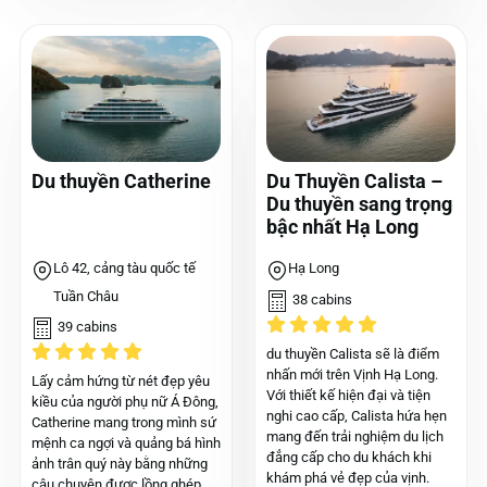
Du thuyền Catherine
Du Thuyền Calista –
Du thuyền sang trọng
bậc nhất Hạ Long
Lô 42, cảng tàu quốc tế
Hạ Long
Tuần Châu
38 cabins
39 cabins
du thuyền Calista sẽ là điểm
nhấn mới trên Vịnh Hạ Long.
Lấy cảm hứng từ nét đẹp yêu
Với thiết kế hiện đại và tiện
kiều của người phụ nữ Á Đông,
nghi cao cấp, Calista hứa hẹn
Catherine mang trong mình sứ
mang đến trải nghiệm du lịch
mệnh ca ngợi và quảng bá hình
đẳng cấp cho du khách khi
ảnh trân quý này bằng những
khám phá vẻ đẹp của vịnh.
câu chuyện được lồng ghép