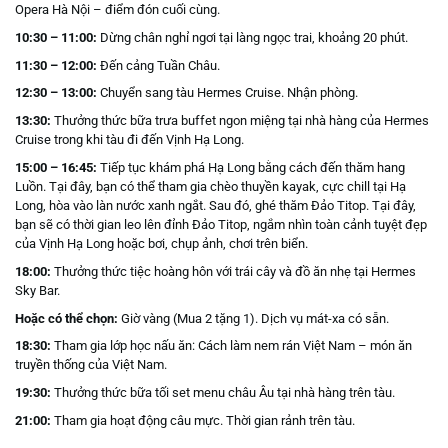
Opera Hà Nội – điểm đón cuối cùng.
10:30 – 11:00:
Dừng chân nghỉ ngơi tại làng ngọc trai, khoảng 20 phút.
11:30 – 12:00:
Đến cảng Tuần Châu.
12:30 – 13:00:
Chuyển sang tàu Hermes Cruise. Nhận phòng.
13:30:
Thưởng thức bữa trưa buffet ngon miệng tại nhà hàng của Hermes
Cruise trong khi tàu đi đến Vịnh Hạ Long.
15:00 – 16:45:
Tiếp tục khám phá Hạ Long bằng cách đến thăm hang
Luồn. Tại đây, bạn có thể tham gia chèo thuyền kayak, cực chill tại Hạ
Long, hòa vào làn nước xanh ngắt. Sau đó, ghé thăm Đảo Titop. Tại đây,
bạn sẽ có thời gian leo lên đỉnh Đảo Titop, ngắm nhìn toàn cảnh tuyệt đẹp
của Vịnh Hạ Long hoặc bơi, chụp ảnh, chơi trên biển.
18:00:
Thưởng thức tiệc hoàng hôn với trái cây và đồ ăn nhẹ tại Hermes
Sky Bar.
Hoặc có thể chọn:
Giờ vàng (Mua 2 tặng 1). Dịch vụ mát-xa có sẵn.
18:30:
Tham gia lớp học nấu ăn: Cách làm nem rán Việt Nam – món ăn
truyền thống của Việt Nam.
19:30:
Thưởng thức bữa tối set menu châu Âu tại nhà hàng trên tàu.
21:00:
Tham gia hoạt động câu mực. Thời gian rảnh trên tàu.