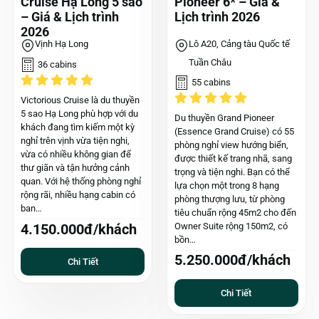
Cruise Hạ Long 5 sao
Pioneer 6* – Giá &
– Giá & Lịch trình
Lịch trình 2026
2026
Vịnh Hạ Long
Lô A20, Cảng tàu Quốc tế
Tuần Châu
36 cabins
55 cabins
Victorious Cruise là du thuyền
5 sao Hạ Long phù hợp với du
Du thuyền Grand Pioneer
khách đang tìm kiếm một kỳ
(Essence Grand Cruise) có 55
nghỉ trên vịnh vừa tiện nghi,
phòng nghỉ view hướng biển,
vừa có nhiều không gian để
được thiết kế trang nhã, sang
thư giãn và tận hưởng cảnh
trọng và tiện nghi. Bạn có thể
quan. Với hệ thống phòng nghỉ
lựa chọn một trong 8 hạng
rộng rãi, nhiều hạng cabin có
phòng thượng lưu, từ phòng
ban…
tiêu chuẩn rộng 45m2 cho đến
Owner Suite rộng 150m2, có
4.150.000đ/khách
bồn…
5.250.000đ/khách
Chi Tiết
Chi Tiết