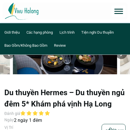
Giới thiệu
Các hạng phòng
Lịch trình
Tiện nghi Du thuyền
Bao Gồm/Không Bao Gồm
Review
Du thuyền Hermes – Du thuyền ngủ
đêm 5* Khám phá vịnh Hạ Long
Đánh giá
Ngày
2 ngày 1 đêm
Vị Trí