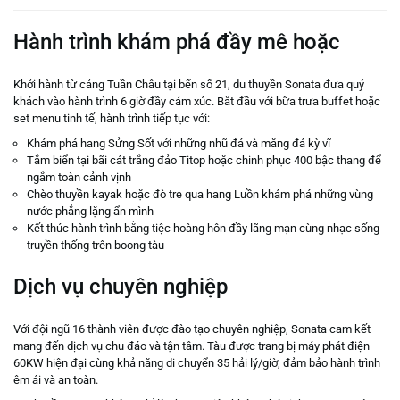
Hành trình khám phá đầy mê hoặc
Khởi hành từ cảng Tuần Châu tại bến số 21, du thuyền Sonata đưa quý
khách vào hành trình 6 giờ đầy cảm xúc. Bắt đầu với bữa trưa buffet hoặc
set menu tinh tế, hành trình tiếp tục với:
Khám phá hang Sửng Sốt với những nhũ đá và măng đá kỳ vĩ
Tắm biển tại bãi cát trắng đảo Titop hoặc chinh phục 400 bậc thang để
ngắm toàn cảnh vịnh
Chèo thuyền kayak hoặc đò tre qua hang Luồn khám phá những vùng
nước phẳng lặng ẩn mình
Kết thúc hành trình bằng tiệc hoàng hôn đầy lãng mạn cùng nhạc sống
truyền thống trên boong tàu
Dịch vụ chuyên nghiệp
Với đội ngũ 16 thành viên được đào tạo chuyên nghiệp, Sonata cam kết
mang đến dịch vụ chu đáo và tận tâm. Tàu được trang bị máy phát điện
60KW hiện đại cùng khả năng di chuyển 35 hải lý/giờ, đảm bảo hành trình
êm ái và an toàn.