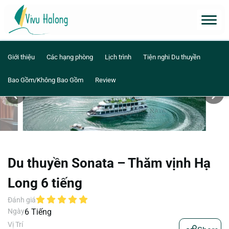
Giới thiệu
Các hạng phòng
Lịch trình
Tiện nghi Du thuyền
Bao Gồm/Không Bao Gồm
Review
Du thuyền Sonata – Thăm vịnh Hạ
Long 6 tiếng
Đánh giá
Ngày
6 Tiếng
Vị Trí