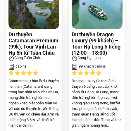
Du thuyền
Du thuyền Dragon
Catamaran Premium
Luxury (99 khách) –
(99k), Tour Vịnh Lan
Tour Hạ Long 6 tiếng
Hạ 6h từ Tuần Châu
(12:00 – 18:00)
Cảng Tuần Châu
Cảng Hạ Long
cabins
99 khách cabins
Catamaran tự hào là du thuyền
Dragon Luxury Cruise là du
hai thân (Catamaran) sang
thuyền 6 tiếng cao cấp, khởi
trọng bậc nhất tại Vịnh Lan Hạ,
hành từ Cảng Hạ Long, mang
mang đến trải nghiệm du
đến trải nghiệm trọn vẹn với
ngoạn khác biệt hoàn toàn so
không gian sang trọng, buffet
với các du thuyền truyền thống.
trưa phong phú, chèo kayak,
Du thuyền có chiều dài 37m và
tham quan Hang Sửng Sốt –
chiều rộng 8,6m, với thiết kế
Hang Luồn – đảo Titop và thư
hiện đại dành…
giãn ngắm hoàng hôn…