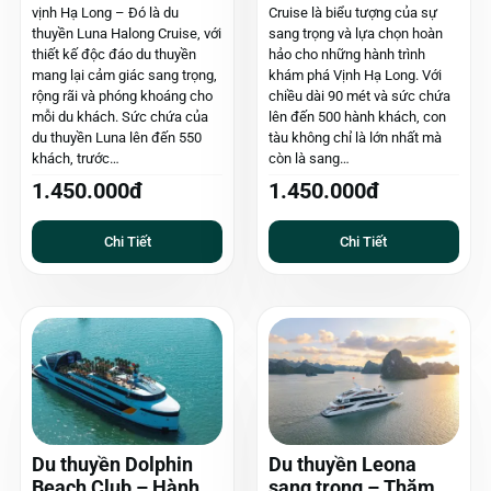
vịnh Hạ Long – Đó là du
Cruise là biểu tượng của sự
thuyền Luna Halong Cruise, với
sang trọng và lựa chọn hoàn
thiết kế độc đáo du thuyền
hảo cho những hành trình
mang lại cảm giác sang trọng,
khám phá Vịnh Hạ Long. Với
rộng rãi và phóng khoáng cho
chiều dài 90 mét và sức chứa
mỗi du khách. Sức chứa của
lên đến 500 hành khách, con
du thuyền Luna lên đến 550
tàu không chỉ là lớn nhất mà
khách, trước…
còn là sang…
1.450.000đ
1.450.000đ
Chi Tiết
Chi Tiết
Du thuyền Dolphin
Du thuyền Leona
Beach Club – Hành
sang trọng – Thăm