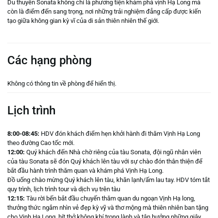
Du thuyền Sonata không chỉ là phương tiện khám phá vịnh Hạ Long mà
còn là điểm đến sang trọng, nơi những trải nghiệm đẳng cấp được kiến
tạo giữa không gian kỳ vĩ của di sản thiên nhiên thế giới.
Các hạng phòng
Không có thông tin về phòng để hiển thị.
Lịch trình
8:00-08:45:
HDV đón khách điểm hẹn khởi hành đi thăm Vịnh Hạ Long
theo đường Cao tốc mới.
12:00:
Quý khách đến Nhà chờ riêng của tàu Sonata, đội ngũ nhân viên
của tàu Sonata sẽ đón Quý khách lên tàu với sự chào đón thân thiện để
bắt đầu hành trình thăm quan và khám phá Vịnh Hạ Long.
Đồ uống chào mừng Quý khách lên tàu, khăn lạnh/ấm lau tay. HDV tóm tắt
quy trình, lịch trình tour và dịch vụ trên tàu
12:15:
Tàu rời bến bắt đầu chuyến thăm quan du ngoạn Vịnh Hạ long,
thưởng thức ngắm nhìn vẻ đẹp kỳ vỹ và thơ mộng mà thiên nhiên ban tặng
cho Vịnh Hạ Long, hít thở không khí trong lành và tận hưởng những giây