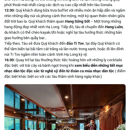
phút thoải mái nhất cùng các dịch vụ cao cấp nhất trên tàu Sonata.
12:30:
Quý khách dùng bữa trưa buffet với nhiều món ăn hấp dẫn và ngắm
nhìn những dãy núi và phong cảnh thơ mộng, một kỳ quan thiên nhiên giữa
đất trời bao la. Quý khách thăm quan
Hang Sửng Sốt
– Một trong những
hang động đẹp nhất vịnh Hạ Long. Tiếp đó, tàu di chuyển đến
Hang Luồn
,
du khách có thể chèo kayak/đò hoặc nghỉ tại tàu hưởng thức những bản
giao hưởng bên quầy bar…
Tiếp theo, Tàu sẽ đưa Quý khách đến
đảo Ti Tov
, tại đây Quý khách có
thể tắm biển tại bãi tắm cát trắng và làn nước trong xanh, hoặc đi lên đỉnh
núi Ti Tov ngắm nhìn toàn cảnh Vịnh Hạ Long kỳ vỹ.
16:30:
Quay trở lại tàu thưởng thức tiệc hoàng hôn với những ly cocktails
đặc biệt, với trái cây và bánh ngọt trong khi
xem biểu diễn những tiết mục
nhạc dân tộc đặc sắc từ nghệ sỹ đến từ đoàn ca múa nhạc dân tộc
( điểm
đặc biệt khác biệt so với các tàu thăm vịnh hàng ngày khác)