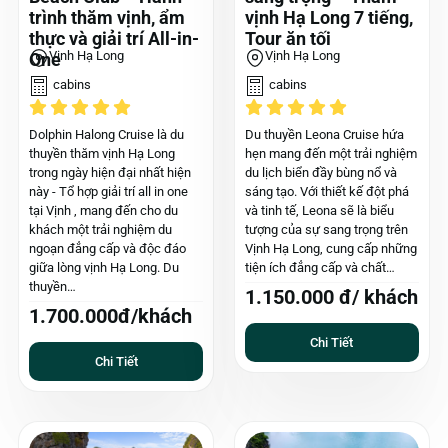
trình thăm vịnh, ẩm
vịnh Hạ Long 7 tiếng,
thực và giải trí All-in-
Tour ăn tối
Vịnh Hạ Long
Vịnh Hạ Long
One
cabins
cabins
Dolphin Halong Cruise là du
Du thuyền Leona Cruise hứa
thuyền thăm vịnh Hạ Long
hẹn mang đến một trải nghiệm
trong ngày hiện đại nhất hiện
du lịch biển đầy bùng nổ và
này - Tổ hợp giải trí all in one
sáng tạo. Với thiết kế đột phá
tại Vịnh , mang đến cho du
và tinh tế, Leona sẽ là biểu
khách một trải nghiệm du
tượng của sự sang trọng trên
ngoạn đẳng cấp và độc đáo
Vịnh Hạ Long, cung cấp những
giữa lòng vịnh Hạ Long. Du
tiện ích đẳng cấp và chất…
thuyền…
1.150.000 đ/ khách
1.700.000đ/khách
Chi Tiết
Chi Tiết