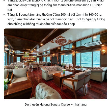
Tầng 2: Quầy bar & phòng khách 150m2 với ghế sofa êm ái, sân khấu
âm nhạc được trang bị hệ thống âm thanh hi-fi và màn hình LED hiện
đại
Tầng 3: Boong tắm nắng thoáng đãng 200m2 với tầm nhìn 360 độ ra
vịnh, điểm nhấn đặc biệt là bể bơi mini độc đáo – nơi thư giãn lý tưởng
cho những ai không muốn tắm biển tại đảo Titop
Du thuyền Halong Sonata Cruise – nhà hàng