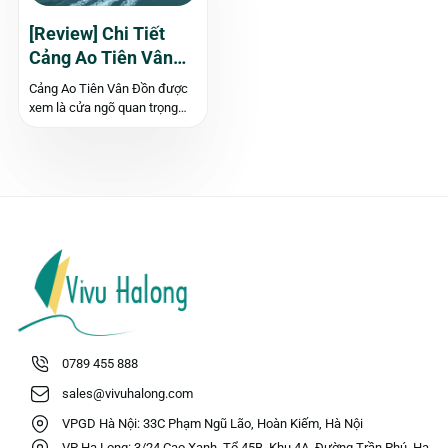
[Review] Chi Tiết
Cảng Ao Tiên Vân
Đồn
Cảng Ao Tiên Vân Đồn được
xem là cửa ngõ quan trọng
góp phần thúc đẩy sự phát
triển du lịch biển tại Quảng
Ninh. Vậy, cảng Ao Tiên mang
đến những thuận lợi gì cho du
khách? Hãy...
0789 455 888
sales@vivuhalong.com
VPGD Hà Nội: 33C Phạm Ngũ Lão, Hoàn Kiếm, Hà Nội
VP Hạ Long: 3/24 Cao Xanh, Tổ 45B, Khu 4A, Đường Trần Phú, Hạ