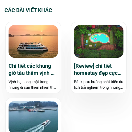
CÁC BÀI VIẾT KHÁC
Chi tiết các khung
[Review] chi tiết
giờ tàu thăm vịnh Hạ
homestay đẹp cực
Long trong ngày (
chất ở Hạ Long
Vịnh Hạ Long, một trong
Bắt kịp xu hướng phát triển du
Sáng, chiều, tối)
những di sản thiên nhiên thế
lịch trải nghiệm trong những
giới với vẻ đẹp kỳ vĩ của hơn
năm gần đây, thành phố biển
1.969 hòn đảo đá vôi, luôn là
bên bờ vịnh Hạ Long- Di sản
điểm đến hấp dẫn cho du
thiên nhiên Thế giới đã xuất
khách trong và ngoài nước.
hiện những homestay đẹp-
Để đáp...
độc- chất không thể...