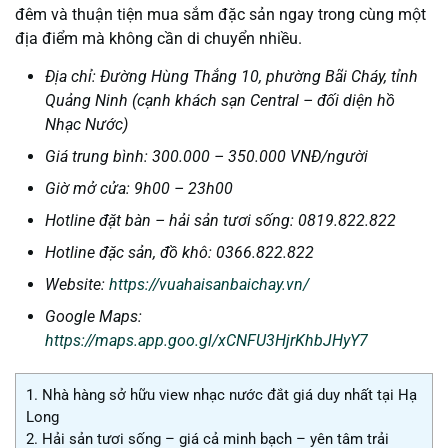
đêm và thuận tiện mua sắm đặc sản ngay trong cùng một
địa điểm mà không cần di chuyển nhiều.
Địa chỉ: Đường Hùng Thắng 10, phường Bãi Cháy, tỉnh
Quảng Ninh (cạnh khách sạn Central – đối diện hồ
Nhạc Nước)
Giá trung bình: 300.000 – 350.000 VNĐ/người
Giờ mở cửa: 9h00 – 23h00
Hotline đặt bàn – hải sản tươi sống: 0819.822.822
Hotline đặc sản, đồ khô: 0366.822.822
Website:
https://vuahaisanbaichay.vn/
Google Maps:
https://maps.app.goo.gl/xCNFU3HjrKhbJHyY7
1.
Nhà hàng sở hữu view nhạc nước đắt giá duy nhất tại Hạ
Long
2.
Hải sản tươi sống – giá cả minh bạch – yên tâm trải